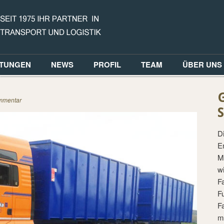
STUNGEN
NEWS
PROFIL
TEAM
ÜBER UNS
mmentar
D
E
M
w
F
F
F
m