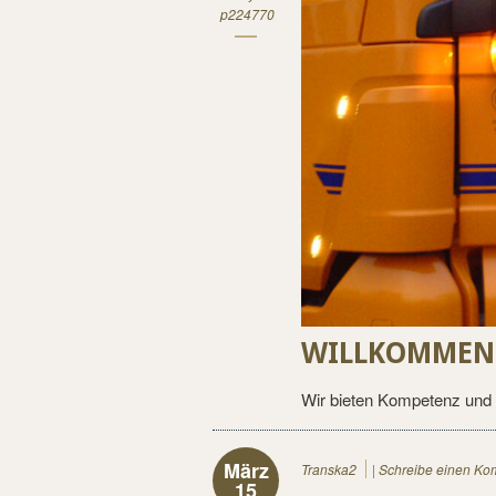
p224770
WILLKOMMEN 
Wir bieten Kompetenz und 
März
Transka2
|
Schreibe einen Ko
15