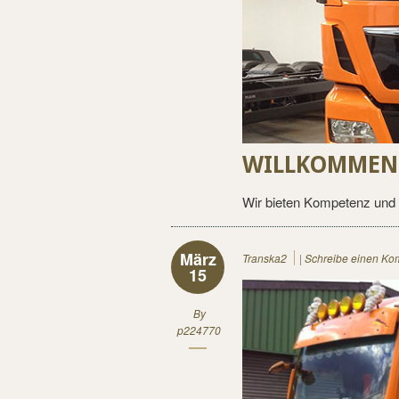
WILLKOMMEN 
Wir bieten Kompetenz und 
März
Transka2
|
Schreibe einen Ko
15
By
p224770