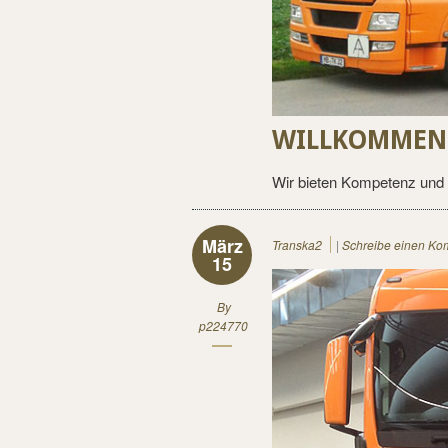
WILLKOMMEN 
Wir bieten Kompetenz und 
März
Transka2
|
Schreibe einen Ko
15
By
p224770