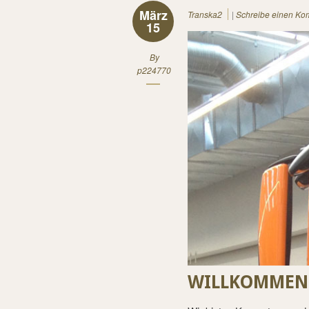
März
Transka2
|
Schreibe einen Ko
15
By
p224770
WILLKOMMEN 