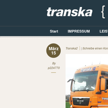
Start
IMPRESSUM
LEI
März
Transka2
|
Schreibe einen Ko
15
By
p224770