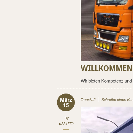
WILLKOMMEN 
Wir bieten Kompetenz und 
März
Transka2
|
Schreibe einen Ko
15
By
p224770